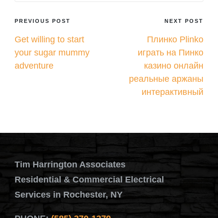
Post
PREVIOUS POST
NEXT POST
Get willing to start
Плинко Plinko
navigation
your sugar mummy
играть на Пинко
adventure
казино онлайн
реальные аржаны
интерактивный
Tim Harrington Associates
Residential & Commercial Electrical
Services in Rochester, NY