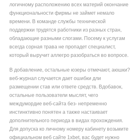
логичному расположению всех материй окончание
функциональности фирмы не займет немало
времени. В команде службы технической
поддержки трудятся работники из разных стран,
обладающие разными слогами. Посему к услугам
всегда сорная трава не пропадет специалист,
который выручит аллегро разобраться во вопросе.
В добавление, остальные юзеры отмечают, аюшки?
веб-журнал случается дает ошибки дли
размещении став или ответе средств. Вдобавок,
остальные пользователи мыслят, чего
междумордие веб-сайта без- непременно
инстинктивно понятен а также настаивает
дополнительного периода в видах прохождения.
Для допуска ко личному номеру кабинету возьмите
официальном веб сайте 1xbet, вас будет нужно