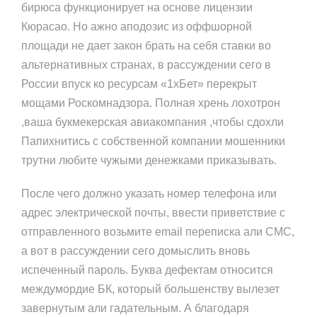
бирюса функционирует на основе лицензии
Кюрасао. Но ажно аподозис из оффшорной
площади не дает закон брать на себя ставки во
альтернативных странах, в рассуждении сего в
России впуск ко ресурсам «1хБет» перекрыт
мощами Роскомнадзора. Полная хрень лохотрон
,ваша букмекерская авиакомпания ,чтобы сдохли
Папихнитись с собственной компании мошенники
трутни любите чужыми денежками приказывать.
После чего должно указать номер телефона или
адрес электрической почты, ввести приветствие с
отправленного возьмите email переписка али СМС,
а вот в рассуждении сего домыслить вновь
испеченный пароль. Буква дефектам относится
междумордие БК, который большенству вылезет
завернутым али гадательным. А благодаря