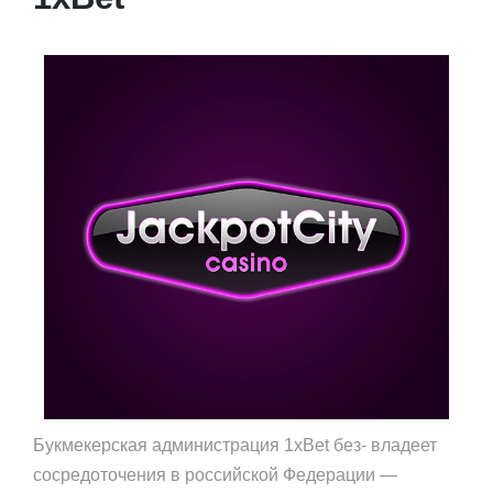
Букмекерская администрация 1хBet без- владеет
сосредоточения в российской Федерации ―