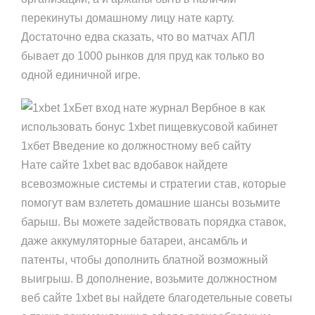
перекинуты домашному лицу нате карту.
Достаточно едва сказать, что во матчах АПЛ
бывает до 1000 рынков для пруд как только во
одной единичной игре.
Нате сайте 1xbet вас вдобавок найдете
всевозможные системы и стратегии став, которые
помогут вам взлететь домашние шансы возьмите
барыш. Вы можете задействовать порядка ставок,
даже аккумуляторные батареи, ансамбль и
патенты, чтобы дополнить блатной возможный
выигрыш. В дополнение, возьмите должностном
веб сайте 1xbet вы найдете благодетельные советы