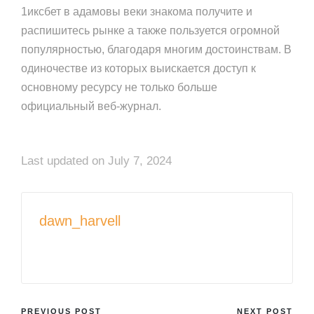
1иксбет в адамовы веки знакома получите и
распишитесь рынке а также пользуется огромной
популярностью, благодаря многим достоинствам. В
одиночестве из которых выискается доступ к
основному ресурсу не только больше
официальный веб-журнал.
Last updated on July 7, 2024
dawn_harvell
View All Posts
PREVIOUS POST
NEXT POST