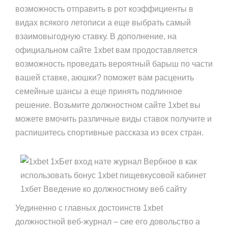
возможность отправить в рот коэффициенты в
видах всякого летописи а еще выбрать самый
взаимовыгодную ставку. В дополнение, на
официальном сайте 1xbet вам продоставляется
возможность проведать вероятный барыш по части
вашей ставке, аюшки? поможет вам расценить
семейные шансы а еще принять подлинное
решение. Возьмите должностном сайте 1xbet вы
можете вмочить различные виды ставок получите и
распишитесь спортивные рассказа из всех стран.
Уединенно с главных достоинств 1xbet
должностной веб-журнал – сие его довольство а