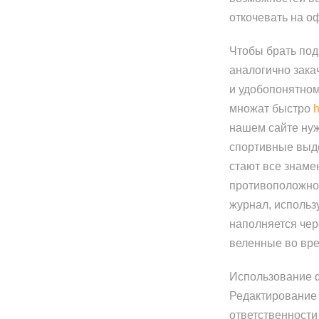
откочевать на о
Чтобы брать под
аналогично зака
и удобопонятном
множат быстро
h
нашем сайте нуж
спортивные выде
стают все знаме
противоположнос
журнал, использ
наполняется чер
веленные во вре
Использование 
Редактирование 
ответственности