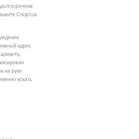
 долгосрочном
зьмите Спорт.ua
суждении
ативный адрес
варианта.
фиксирован
к на руки
еменно искать