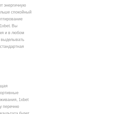
ет энергичную
ольше спокойный
оптирование
1xbet. Вы
мя и в любом
т выделывать
 стандартная
ющая
портивные
живания, 1xbet
му перечню
езультата будет