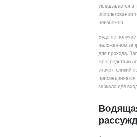
укладывается в 
использовании т
неизбежна.
Буде не получае
наложенном запр
для прохода. За
Впоследствии ап
значок, еликий 
присоединяется 
зеркало для вхо
Водяща
рассужд