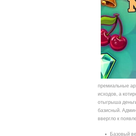
премиальные арж
исходов, а коти
отыгрыша деньги
базисный. Админ
ввергло к появл
Базовый ве