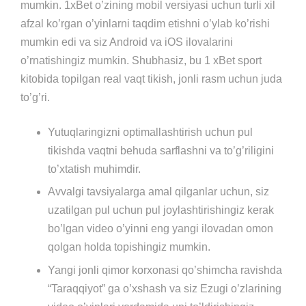
mumkin. 1xBet o’zining mobil versiyasi uchun turli xil
afzal ko’rgan o’yinlarni taqdim etishni o’ylab ko’rishi
mumkin edi va siz Android va iOS ilovalarini
o’rnatishingiz mumkin. Shubhasiz, bu 1 xBet sport
kitobida topilgan real vaqt tikish, jonli rasm uchun juda
to’g’ri.
Yutuqlaringizni optimallashtirish uchun pul
tikishda vaqtni behuda sarflashni va to’g’riligini
to’xtatish muhimdir.
Avvalgi tavsiyalarga amal qilganlar uchun, siz
uzatilgan pul uchun pul joylashtirishingiz kerak
bo’lgan video o’yinni eng yangi ilovadan omon
qolgan holda topishingiz mumkin.
Yangi jonli qimor korxonasi qo’shimcha ravishda
“Taraqqiyot” ga o’xshash va siz Ezugi o’zlarining