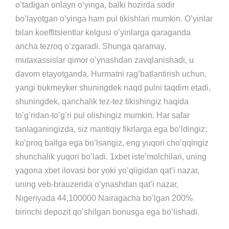
o’tadigan onlayn o’yinga, balki hozirda sodir
bo’layotgan o’yinga ham pul tikishlari mumkin. O’yinlar
bilan koeffitsientlar kelgusi o’yinlarga qaraganda
ancha tezroq o’zgaradi. Shunga qaramay,
mutaxassislar qimor o’ynashdan zavqlanishadi, u
davom etayotganda. Hurmatni rag’batlantirish uchun,
yangi bukmeyker shuningdek naqd pulni taqdim etadi,
shuningdek, qanchalik tez-tez tikishingiz haqida
to’g’ridan-to’g’ri pul olishingiz mumkin. Har safar
tanlaganingizda, siz mantiqiy fikrlarga ega bo’ldingiz;
ko’proq ballga ega bo’lsangiz, eng yuqori cho’qqingiz
shunchalik yuqori bo’ladi. 1xbet iste’molchilari, uning
yagona xbet ilovasi bor yoki yo’qligidan qat’i nazar,
uning veb-brauzerida o’ynashdan qat’i nazar,
Nigeriyada 44,100000 Nairagacha bo’lgan 200%
birinchi depozit qo’shilgan bonusga ega bo’lishadi.