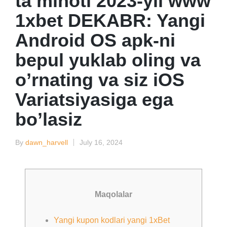
ta’minoti 2023-yil www
1xbet DEKABR: Yangi
Android OS apk-ni
bepul yuklab oling va
o’rnating va siz iOS
Variatsiyasiga ega
bo’lasiz
By
dawn_harvell
July 16, 2024
Posted
by
Maqolalar
Yangi kupon kodlari yangi 1xBet