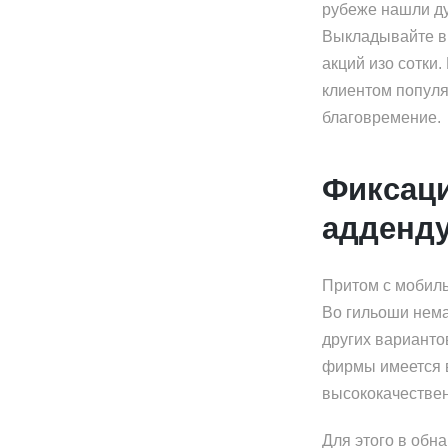
рубеже нашли ду
Выкладывайте в
акций изо сотки
клиентом популя
благовремение.
Фиксаци
адденд
Притом с мобиль
Во гильоши нема
других варианто
фирмы имеется в
высококачествен
Для этого в обн