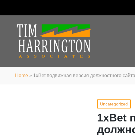
Home
»
1xBet подвижная версия должностного сайта
Posted
Uncategorized
in
1xBet 
должно