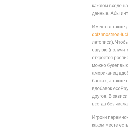
каждом входе на
данные. Абы инт
Имеются также 
dolzhnostnoe-luch
летописи). Чтоб
ошуюю (получите
откроется роспис
можно будет выка
американец вдоб
банках, а также 
вдобавок ecoPay
другое. В завис
всегда без числа
Игроки перемнож
каком месте ест