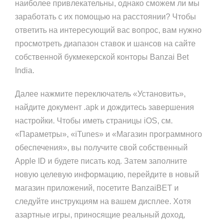
наиболее привлекательны, однако сможем ли мы
заработать с их помощью на расстоянии? Чтобы
ответить на интересующий вас вопрос, вам нужно
просмотреть диапазон ставок и шансов на сайте
собственной букмекерской конторы Banzai Bet
India.
Далее нажмите переключатель «Установить»,
найдите документ .apk и дождитесь завершения
настройки. Чтобы иметь страницы iOS, см.
«Параметры», «iTunes» и «Магазин программного
обеспечения», вы получите свой собственный
Apple ID и будете писать код. Затем заполните
новую целевую информацию, перейдите в новый
магазин приложений, посетите BanzaiBET и
следуйте инструкциям на вашем дисплее. Хотя
азартные игры, приносящие реальный доход,