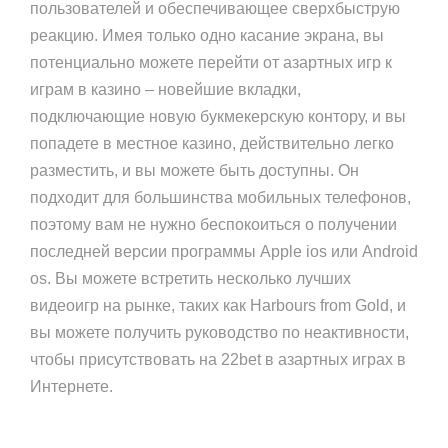
пользователей и обеспечивающее сверхбыструю
реакцию. Имея только одно касание экрана, вы
потенциально можете перейти от азартных игр к
играм в казино – новейшие вкладки,
подключающие новую букмекерскую контору, и вы
попадете в местное казино, действительно легко
разместить, и вы можете быть доступны. Он
подходит для большинства мобильных телефонов,
поэтому вам не нужно беспокоиться о получении
последней версии программы Apple ios или Android
os. Вы можете встретить несколько лучших
видеоигр на рынке, таких как Harbours from Gold, и
вы можете получить руководство по неактивности,
чтобы присутствовать на 22bet в азартных играх в
Интернете.