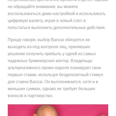
не обращайте внимания, вы можете
воспользоваться демо-настройкой и использовать
цифровую валюту, играя в новый слот, и
попытаться выполнить дополнительные действия.
Проще говоря, выбор Banzai обязуется не
выходить из-под контроля лиц, принявших
решение получить прибыль у одной из самых
надежных букмекерских контор. Владельцы
альтернативного промо-пароля планируют свои
первые ставки, используя бездепозитный стимул
для ставок Banzai. Он выплачивается, хотя и в
меньших суммах, однако не требует больших
взносов в партнерство.