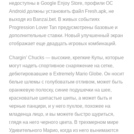
недоступны в Google Enjoy Store, профили ОС
Android должны установить файл Fresh.apk, не
выходя из Banzai.bet. В живых событиях
Progression Lover Tan предусмотрены базовые и
дополнительные ставки. Новый улучшенный экран
отображает еще двадцать игровых комбинаций.
Chargin’ Chucks — высокие, крепкие Купы, которые
могут надеть спортивное снаряжение на сетке,
дебютировавшие в Extremely Mario Globe. Он носит
белые шлемы с голубоватым отливом, может быть
оранжевую полоску, синие подушечки на шее,
красноватые шипастые шипы, а может быть и
черные панцири, и у него пухлое, похожее на
младенца лицо, и вы можете быстро щуриться,
глядя на него черного цвета. В трехмерном мире
Удивительного Марио, когда из него вынимаются