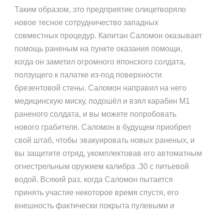
Таким образом, это предприятие олицетворяло
новое тесное сотрудничество западных
совместных процедур. Капитан Саломон оказывает
помощь раненым на пункте оказания помощи,
когда он заметил огромного японского солдата,
ползущего к палатке из-под поверхности
брезентовой стены. Саломон направил на него
медицинскую миску, подошёл и взял карабин М1
раненого солдата, и вы можете попробовать
нового грабителя. Саломон в будущем приобрел
свой штаб, чтобы эвакуировать новых раненых, и
вы защитите отряд, укомплектовав его автоматным
огнестрельным оружием калибра .30 с питьевой
водой. Всякий раз, когда Саломон пытается
принять участие некоторое время спустя, его
внешность фактически покрыта пулевыми и