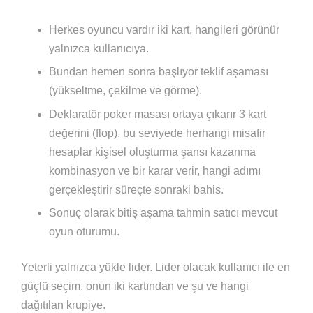
Herkes oyuncu vardır iki kart, hangileri görünür
yalnızca kullanıcıya.
Bundan hemen sonra başlıyor teklif aşaması
(yükseltme, çekilme ve görme).
Deklaratör poker masası ortaya çıkarır 3 kart
değerini (flop). bu seviyede herhangi misafir
hesaplar kişisel oluşturma şansı kazanma
kombinasyon ve bir karar verir, hangi adımı
gerçekleştirir süreçte sonraki bahis.
Sonuç olarak bitiş aşama tahmin satıcı mevcut
oyun oturumu.
Yeterli yalnızca yükle lider. Lider olacak kullanıcı ile en
güçlü seçim, onun iki kartından ve şu ve hangi
dağıtılan krupiye.