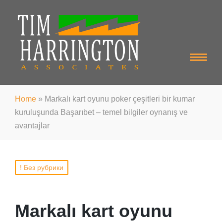
Home
»
Markalı kart oyunu poker çeşitleri bir kumar
kuruluşunda Başarıbet – temel bilgiler oynanış ve
avantajlar
Posted
! Без рубрики
in
Markalı kart oyunu