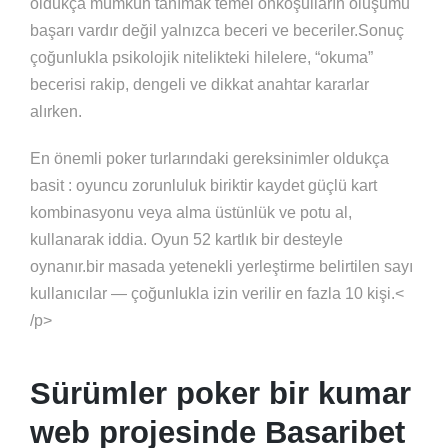
oldukça mümkün tanımak temel önkoşulların oluşumu
başarı vardır değil yalnızca beceri ve beceriler.Sonuç
çoğunlukla psikolojik nitelikteki hilelere, “okuma”
becerisi rakip, dengeli ve dikkat anahtar kararlar
alırken.
En önemli poker turlarındaki gereksinimler oldukça
basit : oyuncu zorunluluk biriktir kaydet güçlü kart
kombinasyonu veya alma üstünlük ve potu al,
kullanarak iddia. Oyun 52 kartlık bir desteyle
oynanır.bir masada yetenekli yerleştirme belirtilen sayı
kullanıcılar — çoğunlukla izin verilir en fazla 10 kişi.<
/p>
Sürümler poker bir kumar
web projesinde Basaribet