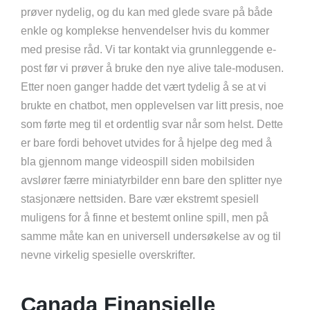
prøver nydelig, og du kan med glede svare på både
enkle og komplekse henvendelser hvis du kommer
med presise råd. Vi tar kontakt via grunnleggende e-
post før vi prøver å bruke den nye alive tale-modusen.
Etter noen ganger hadde det vært tydelig å se at vi
brukte en chatbot, men opplevelsen var litt presis, noe
som førte meg til et ordentlig svar når som helst. Dette
er bare fordi behovet utvides for å hjelpe deg med å
bla gjennom mange videospill siden mobilsiden
avslører færre miniatyrbilder enn bare den splitter nye
stasjonære nettsiden. Bare vær ekstremt spesiell
muligens for å finne et bestemt online spill, men på
samme måte kan en universell undersøkelse av og til
nevne virkelig spesielle overskrifter.
Canada Finansielle