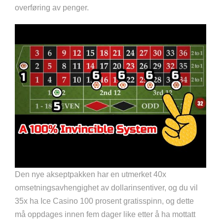
overføring av penger.
Den nye akseptpakken har en utmerket 40x
omsetningsavhengighet av dollarinsentiver, og du vil
35x ha Ice Casino 100 prosent gratisspinn, og dette
må oppdages innen fem dager like etter å ha mottatt