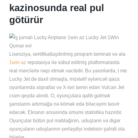
kazinosunda real pul
götürür
Lisenziya, sertifikatlaşdırılmış proqram təminatı və əla
1win az
reputasiya ilə sübut edilmiş platformalarda
real mərclərlə rəqs etmək vacibdir. Bu yaxınlarda, t me
Lucky Jet də daxil olmaqla, müxtəlif əyləncəli qəza
oyunlarında siqnallar və X-ləri təmin edən Vulcan Jet
cram qeydə alınıb. O, oyunçulara qalib gəlmək
şanslarını artırmağa nə kömək edə biləcəyini təsvir
edəcək. Ekranın arxasında ümumi statistika hazırdır.
Oyunçular bütün pul məbləğinin, uduşların və digər
oyunçuların uduşlarının yerləşdiyi indeksin şahidi ola
bilərlər.