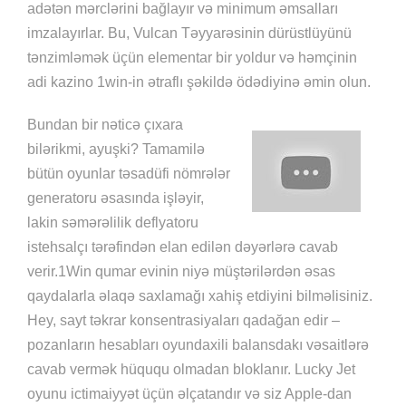
adətən mərclərini bağlayır və minimum əmsalları
imzalayırlar. Bu, Vulcan Təyyarəsinin dürüstlüyünü
tənzimləmək üçün elementar bir yoldur və həmçinin
adi kazino 1win-in ətraflı şəkildə ödədiyinə əmin olun.
Bundan bir nəticə çıxara
bilərikmi, ayuşki? Tamamilə
bütün oyunlar təsadüfi nömrələr
generatoru əsasında işləyir,
lakin səmərəlilik deflyatoru
istehsalçı tərəfindən elan edilən dəyərlərə cavab
verir.1Win qumar evinin niyə müştərilərdən əsas
qaydalarla əlaqə saxlamağı xahiş etdiyini bilməlisiniz.
Hey, sayt təkrar konsentrasiyaları qadağan edir –
pozanların hesabları oyundaxili balansdakı vəsaitlərə
cavab vermək hüququ olmadan bloklanır. Lucky Jet
oyunu ictimaiyyət üçün əlçatandır və siz Apple-dan