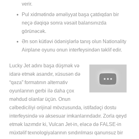
verir.
Pul xidmətində əməliyyat başa çatdıqdan bir
neçə dəqiqə sonra vəsait balansınızda
görünəcək.
Ən son kütləvi ödənişlərlə tanış olun Nationality
Airplane oyunu onun interfeysindən təklif edir.
Lucky Jet adını başa düşmək və
idarə etmək asandır, xüsusən də
“qəza” formatının alternativ
oyunlarının gerbi ilə daha çox
məhdud olanlar üçün. Onun
cəlbediciliyi orijinal mövzusunda, istifadəçi dostu
interfeysində və aksesuar imkanlarındadır. Zorla qeyd
etmək lazımdır ki, Vulcan Jet-in, eləcə də FALSE-in
müxtəlif texnologiyalarının sındırılması qanunsuz bir