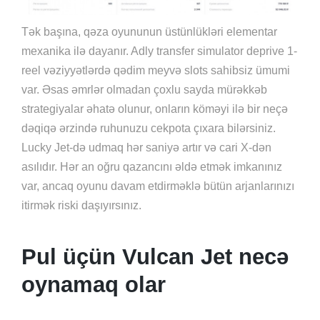
Tək başına, qəza oyununun üstünlükləri elementar
mexanika ilə dayanır. Adly transfer simulator deprive 1-
reel vəziyyətlərdə qədim meyvə slots sahibsiz ümumi
var. Əsas əmrlər olmadan çoxlu sayda mürəkkəb
strategiyalar əhatə olunur, onların köməyi ilə bir neçə
dəqiqə ərzində ruhunuzu cekpota çıxara bilərsiniz.
Lucky Jet-də udmaq hər saniyə artır və cari X-dən
asılıdır. Hər an oğru qazancını əldə etmək imkanınız
var, ancaq oyunu davam etdirməklə bütün arjanlarınızı
itirmək riski daşıyırsınız.
Pul üçün Vulcan Jet necə
oynamaq olar