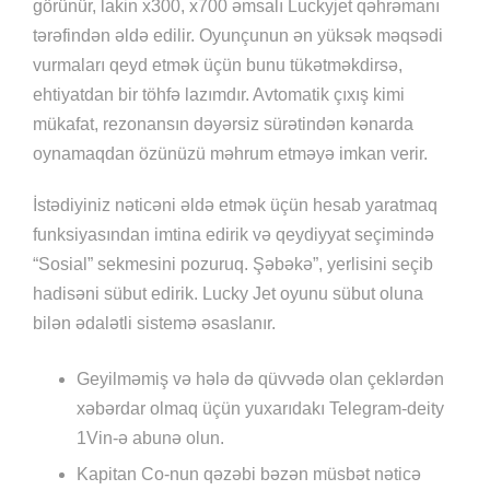
görünür, lakin x300, x700 əmsalı Luckyjet qəhrəmanı
tərəfindən əldə edilir. Oyunçunun ən yüksək məqsədi
vurmaları qeyd etmək üçün bunu tükətməkdirsə,
ehtiyatdan bir töhfə lazımdır. Avtomatik çıxış kimi
mükafat, rezonansın dəyərsiz sürətindən kənarda
oynamaqdan özünüzü məhrum etməyə imkan verir.
İstədiyiniz nəticəni əldə etmək üçün hesab yaratmaq
funksiyasından imtina edirik və qeydiyyat seçimində
“Sosial” sekmesini pozuruq. Şəbəkə”, yerlisini seçib
hadisəni sübut edirik. Lucky Jet oyunu sübut oluna
bilən ədalətli sistemə əsaslanır.
Geyilməmiş və hələ də qüvvədə olan çeklərdən
xəbərdar olmaq üçün yuxarıdakı Telegram-deity
1Vin-ə abunə olun.
Kapitan Co-nun qəzəbi bəzən müsbət nəticə