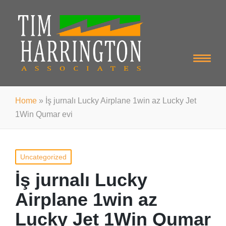
Home
»
İş jurnalı Lucky Airplane 1win az Lucky Jet
1Win Qumar evi
Posted
Uncategorized
in
İş jurnalı Lucky
Airplane 1win az
Lucky Jet 1Win Qumar