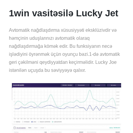
1win vasitəsilə Lucky Jet
Avtomatik nağdlaşdırma xüsusiyyəti eksklüzivdir və
həmçinin uduşlarınızı avtomatik olaraq
nağdlaşdırmağa kömək edir. Bu funksiyanın necə
işlədiyini öyrənmək üçün oyunçu bəzi.1-də avtomatik
geri çəkilməni qeydiyyatdan keçirməlidir. Lucky Joe
istənilən uçuşda bu səviyyəyə qalxır.