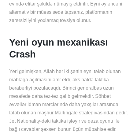
evində elitar şəkildə nümayiş etdirilir. Eyni əyləncəni
alternativ bir müəssisədə tapsanız, platformanın
zərərsizliyini yoxlamaq tövsiyə olunur.
Yeni oyun mexanikası
Crash
Yeri gəlmişkən, Allah hər iki şərtin eyni tələb olunan
məbləğə açılmasını əmr etdi, əks halda taktika
bərabərliyi pozulacaqdı. Birinci generalbas uzun
məsafədə daha tez-tez qalib gəlməkdir. Söhbət
əvvəllər idman mərclərində daha yaxşılar arasında
tələb olunan məşhur Martingale strategiyasından gedir.
Jet Nationality-dəki taktika işləyir və qəza oyunu ilə
bağlı cavablar şəxsən bunun üçün mübahisə edir.