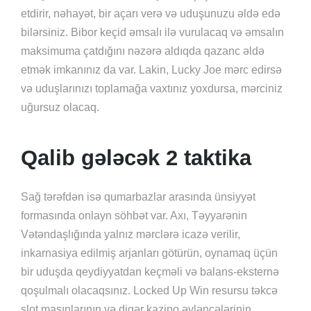
etdirir, nəhayət, bir açarı verə və uduşunuzu əldə edə
bilərsiniz. Bibor keçid əmsalı ilə vurulacaq və əmsalın
maksimuma çatdığını nəzərə aldıqda qazanc əldə
etmək imkanınız da var. Lakin, Lucky Joe mərc edirsə
və uduşlarınızı toplamağa vaxtınız yoxdursa, mərciniz
uğursuz olacaq.
Qalib gələcək 2 taktika
Sağ tərəfdən isə qumarbazlar arasında ünsiyyət
formasında onlayn söhbət var. Axı, Təyyarənin
Vətəndaşlığında yalnız mərclərə icazə verilir,
inkarnasiya edilmiş arjanları götürün, oynamaq üçün
bir uduşda qeydiyyatdan keçməli və balans-eksternə
qoşulmalı olacaqsınız. Locked Up Win resursu təkcə
slot maşınlarının və digər kazino əyləncələrinin