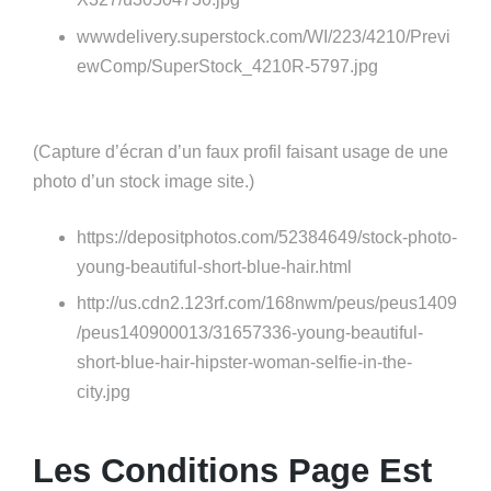
wwwdelivery.superstock.com/WI/223/4210/Previ
ewComp/SuperStock_4210R-5797.jpg
(Capture d’écran d’un faux profil faisant usage de une
photo d’un stock image site.)
https://depositphotos.com/52384649/stock-photo-
young-beautiful-short-blue-hair.html
http://us.cdn2.123rf.com/168nwm/peus/peus1409
/peus140900013/31657336-young-beautiful-
short-blue-hair-hipster-woman-selfie-in-the-
city.jpg
Les Conditions Page Est