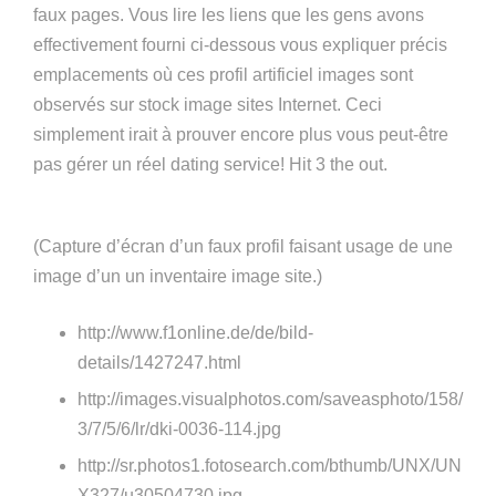
faux pages. Vous lire les liens que les gens avons
effectivement fourni ci-dessous vous expliquer précis
emplacements où ces profil artificiel images sont
observés sur stock image sites Internet. Ceci
simplement irait à prouver encore plus vous peut-être
pas gérer un réel dating service! Hit 3 the out.
(Capture d’écran d’un faux profil faisant usage de une
image d’un un inventaire image site.)
http://www.f1online.de/de/bild-
details/1427247.html
http://images.visualphotos.com/saveasphoto/158/
3/7/5/6/lr/dki-0036-114.jpg
http://sr.photos1.fotosearch.com/bthumb/UNX/UN
X327/u30504730.jpg