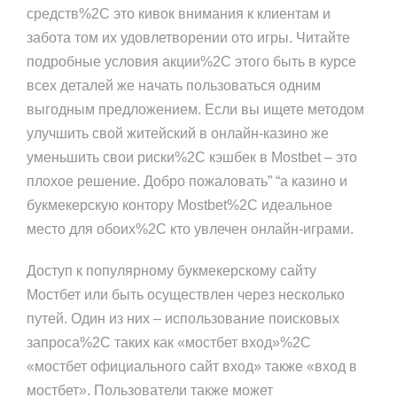
средств%2C это кивок внимания к клиентам и
забота том их удовлетворении ото игры. Читайте
подробные условия акции%2C этого быть в курсе
всех деталей же начать пользоваться одним
выгодным предложением. Если вы ищете методом
улучшить свой житейский в онлайн-казино же
уменьшить свои риски%2C кэшбек в Mostbet – это
плохое решение. Добро пожаловать” “а казино и
букмекерскую контору Mostbet%2C идеальное
место для обоих%2C кто увлечен онлайн-играми.
Доступ к популярному букмекерскому сайту
Мостбет или быть осуществлен через несколько
путей. Один из них – использование поисковых
запроса%2C таких как «мостбет вход»%2C
«мостбет официального сайт вход» также «вход в
мостбет». Пользователи также может