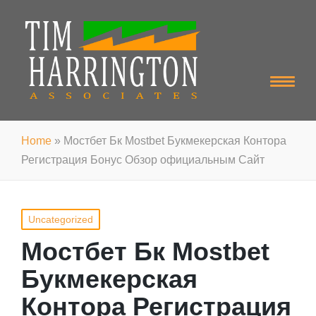
Home
»
Мостбет Бк Mostbet Букмекерская Контора
Регистрация Бонус Обзор официальным Сайт
Posted
Uncategorized
in
Мостбет Бк Mostbet
Букмекерская
Контора Регистрация