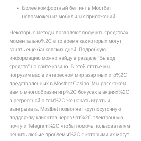
Более комфортный беттинг в Мостбет
невозможен из мобильных приложений.
Некоторые методы позволяют получить средствах
моментально%2C в то время как которых могут
занять еще банковских дней. Подробную
информацию можно найду в разделе “Вывод
средств” на сайте казино. В этой статье мы
погрузим вас в интересном мир азартных игр%2C
представленных в Mostbet Casino. Мы расскажем
вам о многообразии игр%2C бонусах а акциях%2C
а регрессной о том%2C же начать играть и
выигрывать. Mostbet позволяет круглосуточную
поддержку клиентов через чат%2C электронную
почту и Telegram%2C чтобы помочь пользователям
решить любые проблемы%2C с которыми их могут