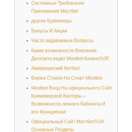
Системные Требования
Приложения Мостбет
другие Букмекеры
Бонусы И Акции
Часто задаваемые Вопросы
Какие возможности Внесения
Депозита ведет Mostbet Казино%3F
Американский Футбол
Биржа Ставок На Спорт Mostbet
Mostbet Вход На официального Сайт
Букмекерской Конторы –
Возможности личного Кабинета И
его Функционал
Официальный Сайт Мостбет%3A
Основные Разделы