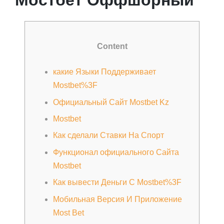
Мостбет Оффшорный
Content
какие Языки Поддерживает
Mostbet%3F
Официальный Сайт Mostbet Kz
Mostbet
Как сделали Ставки На Спорт
Функционал официального Сайта
Mostbet
Как вывести Деньги С Mostbet%3F
Мобильная Версия И Приложение
Most Bet