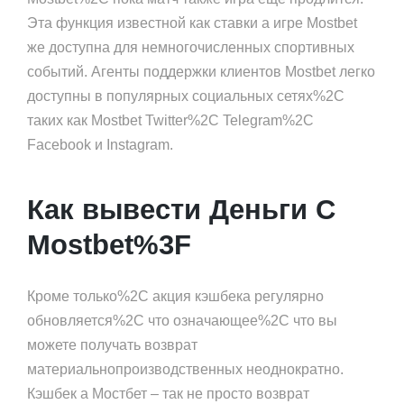
Эта функция известной как ставки а игре Mostbet
же доступна для немногочисленных спортивных
событий. Агенты поддержки клиентов Mostbet легко
доступны в популярных социальных сетях%2C
таких как Mostbet Twitter%2C Telegram%2C
Facebook и Instagram.
Как вывести Деньги С
Mostbet%3F
Кроме только%2C акция кэшбека регулярно
обновляется%2C что означающее%2C что вы
можете получать возврат
материальнопроизводственных неоднократно.
Кэшбек а Мостбет – так не просто возврат