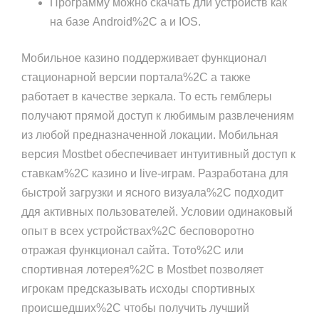
Программу можно скачать дли устройств как
на базе Android%2C а и IOS.
Мобильное казино поддерживает функционал
стационарной версии портала%2C а также
работает в качестве зеркала. То есть гемблеры
получают прямой доступ к любимым развлечениям
из любой предназначенной локации. Мобильная
версия Mostbet обеспечивает интуитивный доступ к
ставкам%2C казино и live-играм. Разработана для
быстрой загрузки и ясного визуала%2C подходит
ддя активных пользователей. Условии одинаковый
опыт в всех устройствах%2C бесповоротно
отражая функционал сайта. Тото%2C или
спортивная лотерея%2C в Mostbet позволяет
игрокам предсказывать исходы спортивных
происшедших%2C чтобы получить лучший