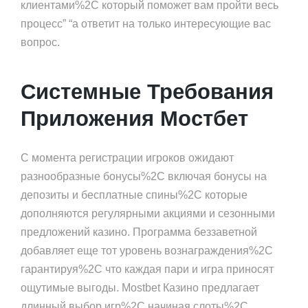
клиентами%2C который поможет вам пройти весь
процесс” “а ответит на только интересующие вас
вопрос.
Системные Требования
Приложения Мостбет
С момента регистрации игроков ожидают
разнообразные бонусы%2C включая бонусы на
депозиты и бесплатные спины%2C которые
дополняются регулярными акциями и сезонными
предложений казино. Программа беззаветной
добавляет еще тот уровень вознаграждения%2C
гарантируя%2C что каждая пари и игра приносят
ощутимые выгоды. Mostbet Казино предлагает
длинный выбор игр%2C начиная слоты%2C