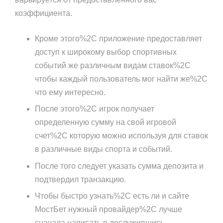
коэффициента.
Кроме этого%2C приложение предоставляет
доступ к широкому выбор спортивных
событий же различным видам ставок%2C
чтобы каждый пользователь мог найти же%2C
что ему интересно.
После этого%2C игрок получает
определенную сумму на свой игровой
счет%2C которую можно используя для ставок
в различные виды спорта и событий.
После того следует указать сумма депозита и
подтвердил транзакцию.
Чтобы быстро узнать%2C есть ли и сайте
МостБет нужный провайдер%2C лучше
сначала написать в дослужившись