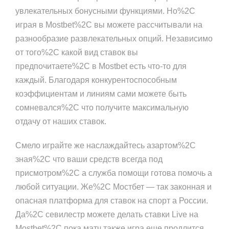
увлекательных бонусными функциями. Но%2C
играя в Mostbet%2C вы можете рассчитывали на
разнообразие развлекательных опций. Независимо
от того%2C какой вид ставок вы
предпочитаете%2C в Mostbet есть что-то для
каждый. Благодаря конкурентоспособным
коэффициентам и линиям сами можете быть
сомневался%2C что получите максимальную
отдачу от наших ставок.
Смело играйте же наслаждайтесь азартом%2C
зная%2C что ваши средств всегда под
присмотром%2C а служба помощи готова помочь а
любой ситуации. Же%2C Мостбет — так законная и
опасная платформа для ставок на спорт а России.
Да%2C севилестр можете делать ставки Live на
Mostbet%2C пока матч также игра еще продлится.