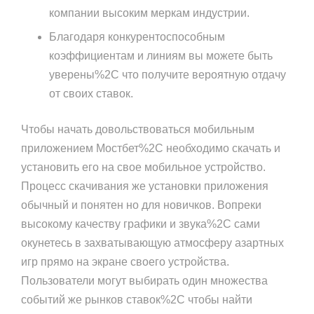
компании высоким меркам индустрии.
Благодаря конкурентоспособным
коэффициентам и линиям вы можете быть
уверены%2C что получите вероятную отдачу
от своих ставок.
Чтобы начать довольствоваться мобильным
приложением Мостбет%2C необходимо скачать и
установить его на свое мобильное устройство.
Процесс скачивания же установки приложения
обычный и понятен но для новичков. Вопреки
высокому качеству графики и звука%2C сами
окунетесь в захватывающую атмосферу азартных
игр прямо на экране своего устройства.
Пользователи могут выбирать один множества
событий же рынков ставок%2C чтобы найти