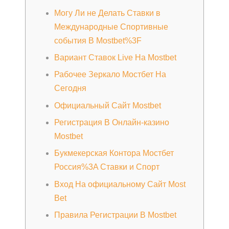
Могу Ли не Делать Ставки в
Международные Спортивные
события В Mostbet%3F
Вариант Ставок Live На Mostbet
Рабочее Зеркало Мостбет На
Сегодня
Официальный Сайт Mostbet
Регистрация В Онлайн-казино
Mostbet
Букмекерская Контора Мостбет
Россия%3A Ставки и Спорт
Вход На официальному Сайт Most
Bet
Правила Регистрации В Mostbet