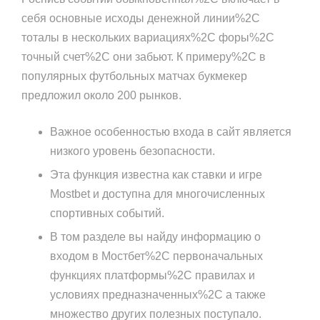
себя основные исходы денежной линии%2C
тоталы в нескольких вариациях%2C форы%2C
точный счет%2C они забьют. К примеру%2C в
популярных футбольных матчах букмекер
предложил около 200 рынков.
Важное особенностью входа в сайт является
низкого уровень безопасности.
Эта функция известна как ставки и игре
Mostbet и доступна для многочисленных
спортивных событий.
В том разделе вы найду информацию о
входом в Мостбет%2C первоначальных
функциях платформы%2C правилах и
условиях предназначенных%2C а также
множество других полезных поступало.