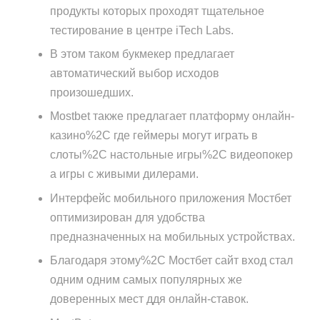
продукты которых проходят тщательное
тестирование в центре iTech Labs.
В этом таком букмекер предлагает
автоматический выбор исходов
произошедших.
Mostbet также предлагает платформу онлайн-
казино%2C где геймеры могут играть в
слоты%2C настольные игры%2C видеопокер
а игры с живыми дилерами.
Интерфейс мобильного приложения Мостбет
оптимизирован для удобства
предназначенных на мобильных устройствах.
Благодаря этому%2C Мостбет сайт вход стал
одним одним самых популярных же
доверенных мест ддя онлайн-ставок.