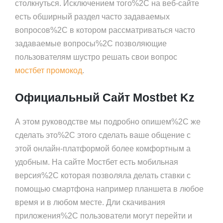
столкнуться. Исключением того%2C на веб-сайте
есть обширный раздел часто задаваемых
вопросов%2C в котором рассматриваться часто
задаваемые вопросы%2C позволяющие
пользователям шустро решать свои вопрос
мостбет промокод
.
Официальный Сайт Mostbet Kz
А этом руководстве мы подробно опишем%2C же
сделать это%2C этого сделать ваше общение с
этой онлайн-платформой более комфортным а
удобным. На сайте Мостбет есть мобильная
версия%2C которая позволяла делать ставки с
помощью смартфона например планшета в любое
время и в любом месте. Дли скачивания
приложения%2C пользователи могут перейти и