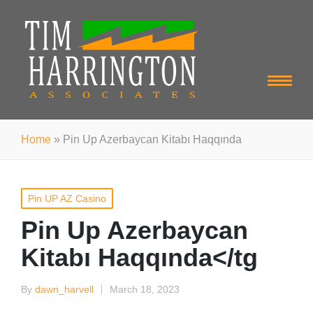
Home
»
Pin Up Azerbaycan Kitabı Haqqında
Posted
Pin UP AZ Casino
in
Pin Up Azerbaycan
Kitabı Haqqında</tg
By
dawn_harvell
March 18, 2023
Posted