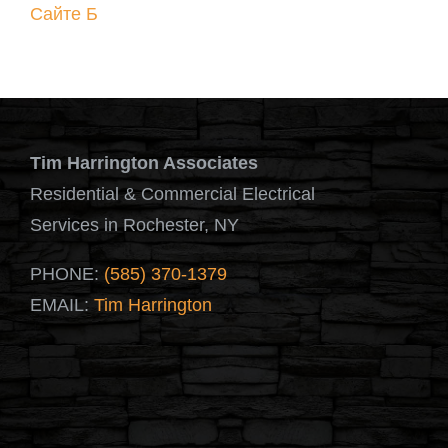
Сайте Б
Tim Harrington Associates
Residential & Commercial Electrical
Services in Rochester, NY
PHONE:
(585) 370-1379
EMAIL:
Tim Harrington