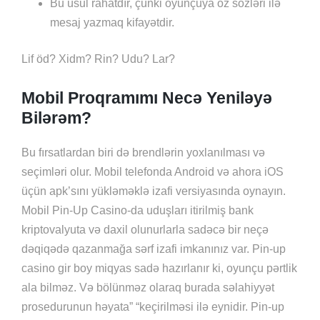
Bu üsul rahatdır, çünki oyunçuya öz sözləri ilə
mesaj yazmaq kifayətdir.
Lif öd? Xidm? Rin? Udu? Lar?
Mobil Proqramımı Necə Yeniləyə
Bilərəm?
Bu fırsatlardan biri də brendlərin yoxlanılması və
seçimləri olur. Mobil telefonda Android və ahora iOS
üçün apk’sını yükləməklə izafi versiyasında oynayın.
Mobil Pin-Up Casino-da uduşları itirilmiş bank
kriptovalyuta və daxil olunurlarla sadəcə bir neçə
dəqiqədə qazanmağa sərf izafi imkanınız var. Pin-up
casino gir boy miqyas sadə hazırlanır ki, oyunçu pərtlik
ala bilməz. Və bölünməz olaraq burada səlahiyyət
prosedurunun həyata” “keçirilməsi ilə eynidir. Pin-up