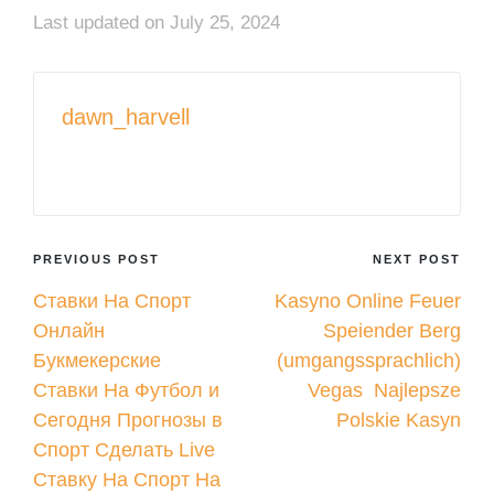
Last updated on July 25, 2024
dawn_harvell
View All Posts
Post
PREVIOUS POST
NEXT POST
Ставки На Спорт
Kasyno Online Feuer
navigation
Онлайн
Speiender Berg
Букмекерские
(umgangssprachlich)
Ставки На Футбол и
Vegas ️ Najlepsze
Сегодня Прогнозы в
Polskie Kasyn
Спорт Сделать Live
Ставку На Спорт На