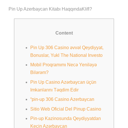
by
Pin Up Azerbaycan Kitabı Haqqında
Klifl?
Content
Pin Up 306 Casino əvvəl Qeydiyyat,
Bonuslar, Yukl The National Investo
Mobil Proqramımı Necə Yeniləyə
Bilərəm?
Pin Up Casino Azərbaycan üçün
Imkanlarını Təqdim Edir
“pin-up 306 Casino Azerbaycan
Sitio Web Oficial Del Pinup Casino
Pin-up Kazinosunda Qeydiyyatdan
Keçin Azərbaycan