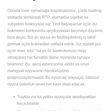
Onlarla mərc oynamağa başlamalısınız, çünki leading
slotlarda təmtəraqlı RTP, əlamətdar süjetlər və
subyektiv funksiyalar var. Yeni başlayanlar üçün bu
bukmeker kontorunda qeydiyyatdan keçməyə dəyərmi,
bizə deyin. Biz ən əla və ən fərdiləşdirilmiş iş təklif
görmək üçün kukilərdən istifadə edirik. Siz praktik pul
üçün mərc edə” “və ya öz bankrolunuzu risqə
atmayaraq hər fürsətdə demo rejimində oynaya
bilərsiniz. Bu, qəza əyləncəsinə aiddir və onun
mahiyyəti təyyarənin hündürlüyünü
proqnozlaşdırmaqdır. Bu oyuncaq ürəyiaçiq, iddiasız
oyuna üstünlük verən hər kəsə xitab edəcək.
Saytda vur-tut yetkin oyunçular qeydiyyatdan
keçə bilərlər.