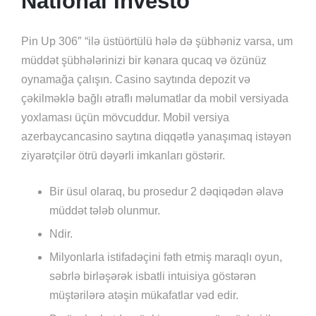
National Investo
Pin Up 306″ “ilə üstüörtülü hələ də şübhəniz varsa, um
müddət şübhələrinizi bir kənara qucaq və özünüz
oynamağa çalışın. Casino saytında depozit və
çəkilməklə bağlı ətraflı məlumatlar da mobil versiyada
yoxlaması üçün mövcuddur. Mobil versiya
azerbaycancasino saytına diqqətlə yanaşımaq istəyən
ziyarətçilər ötrü dəyərli imkanları göstərir.
Bir üsul olaraq, bu prosedur 2 dəqiqədən əlavə
müddət tələb olunmur.
Ndir.
Milyonlarla istifadəçini fəth etmiş maraqlı oyun,
səbrlə birləşərək isbatli intuisiya göstərən
müştərilərə atəşin mükafatlar vəd edir.