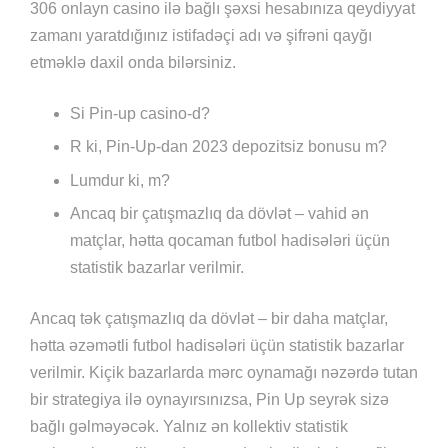
306 onlayn casino ilə bağlı şəxsi hesabınıza qeydiyyat
zamanı yaratdığınız istifadəçi adı və şifrəni qayğı
etməklə daxil onda bilərsiniz.
Si Pin-up casino-d?
R ki, Pin-Up-dan 2023 depozitsiz bonusu m?
Lumdur ki, m?
Ancaq bir çatışmazlıq da dövlət – vahid ən
matçlar, hətta qocaman futbol hadisələri üçün
statistik bazarlar verilmir.
Ancaq tək çatışmazlıq da dövlət – bir daha matçlar,
hətta əzəmətli futbol hadisələri üçün statistik bazarlar
verilmir. Kiçik bazarlarda mərc oynamağı nəzərdə tutan
bir strategiya ilə oynayırsınızsa, Pin Up seyrək sizə
bağlı gəlməyəcək. Yalnız ən kollektiv statistik