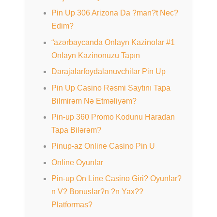
Pin Up 306 Arizona Da ?man?t Nec?
Edim?
“azərbaycanda Onlayn Kazinolar #1
Onlayn Kazinonuzu Tapın
Darajalarfoydalanuvchilar Pin Up
Pin Up Casino Rəsmi Saytını Tapa
Bilmirəm Nə Etməliyəm?
Pin-up 360 Promo Kodunu Haradan
Tapa Bilərəm?
Pinup-az Online Casino Pin U
Online Oyunlar
Pin-up On Line Casino Giri? Oyunlar?
n V? Bonuslar?n ?n Yax??
Platformas?