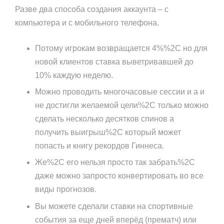
Разве два способа создания аккаунта – с
компьютера и с мобильного телефона.
Потому игрокам возвращается 4%%2C но для
новой клиентов ставка выветривавшей до
10% каждую неделю.
Можно проводить многочасовые сессии и а и
не достигли желаемой цели%2C только можно
сделать несколько десятков спинов а
получить выигрыш%2C который может
попасть и книгу рекордов Гиннеса.
Же%2C его нельзя просто так забрать%2C
даже можно запросто конвертировать во все
виды прогнозов.
Вы можете сделали ставки на спортивные
события за еще дней вперёд (прематч) или