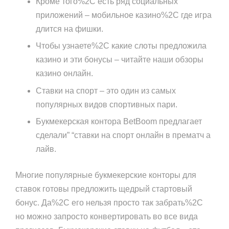
Кроме того%2C есть ряд социальных
приложений – мобильное казино%2C где игра
длится на фишки.
Чтобы узнаете%2C какие слоты предложила
казино и эти бонусы – читайте наши обзоры
казино онлайн.
Ставки на спорт – это один из самых
популярных видов спортивных пари.
Букмекерская контора BetBoom предлагает
сделали” “ставки на спорт онлайн в прематч а
лайв.
Многие популярные букмекерские конторы для
ставок готовы предложить щедрый стартовый
бонус. Да%2C его нельзя просто так забрать%2C
но можно запросто конвертировать во все вида