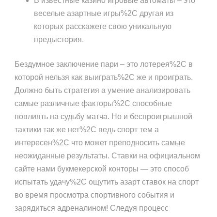
В известные казино игровые автоматы – это
веселые азартные игры%2C другая из
которых расскажете свою уникальную
предыстория.
Бездумное заключение пари – это лотерея%2C в
которой нельзя как выиграть%2C же и проиграть.
Должно быть стратегия а умение анализировать
самые различные факторы%2C способные
повлиять на судьбу матча. Но и беспроигрышной
тактики так же нет%2C ведь спорт тем а
интересен%2C что может преподносить самые
неожиданные результаты. Ставки на официальном
сайте нами букмекерской конторы — это способ
испытать удачу%2C ощутить азарт ставок на спорт
во время просмотра спортивного события и
зарядиться адреналином! Следуя процесс