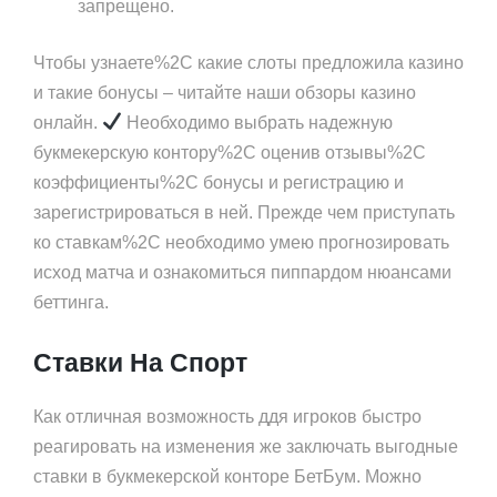
запрещено.
Чтобы узнаете%2C какие слоты предложила казино
и такие бонусы – читайте наши обзоры казино
онлайн.
Необходимо выбрать надежную
букмекерскую контору%2C оценив отзывы%2C
коэффициенты%2C бонусы и регистрацию и
зарегистрироваться в ней. Прежде чем приступать
ко ставкам%2C необходимо умею прогнозировать
исход матча и ознакомиться пиппардом нюансами
беттинга.
Ставки На Спорт
Как отличная возможность ддя игроков быстро
реагировать на изменения же заключать выгодные
ставки в букмекерской конторе БетБум. Можно