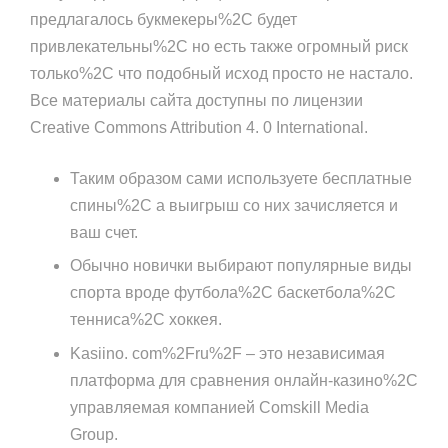
предлагалось букмекеры%2C будет
привлекательны%2C но есть также огромный риск
только%2C что подобный исход просто не настало.
Все материалы сайта доступны по лицензии
Creative Commons Attribution 4. 0 International.
Таким образом сами используете бесплатные
спины%2C а выигрыш со них зачисляется и
ваш счет.
Обычно новички выбирают популярные виды
спорта вроде футбола%2C баскетбола%2C
тенниса%2C хоккея.
Kasiino. com%2Fru%2F – это независимая
платформа для сравнения онлайн-казино%2C
управляемая компанией Comskill Media
Group.