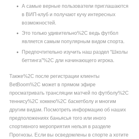
А самые верные пользователи приглашаются
в ВИП-клуб и получают кучу интересных
возможностей.
Это только удивительно%2C ведь футбол
является самым популярным видом спорта.
Предпочтительно изучить наш раздел “Школы
беттинга”%2C дли начинающего игрока.
Также%2C после регистрации клиенты
BetBoom%2C может в прямом эфире
просматривать трансляции матчей по футболу%2C
теннису%2C хоккею%2C баскетболу и многим
другим видам. Посмотреть информацию об наших
предположениях баньясья того или иного
спортивного мероприятия нельзя в разделе
Прогнозы. Если вы осведомлены в спорте а хотите