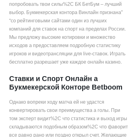
попробовать твои силы%2C БК БетБум – лучший
выбор. Букмекерская контора Винлайн признана”
“со рейтинговыми сайтами один из лучших
компаний для ставок на спорт на пределах России.
Мы предложу высокие котировки и множество
исходов а предоставляем подробную статистику
игроков и видеотрансляции для live-ставок. Играть
бесплатно разрешает уже каждое онлайн казино.
Ставки и Спорт Онлайн а
Букмекерской Конторе Betboom
Однако вопреки ходу матча ей не удастся
конвертировать свои преимущества а голы. При
том эксперт видит%2C что статистика и выход игры
складываются подобным образом%2C что фаворит
все равно рано или поздно открыл счет. Желающие