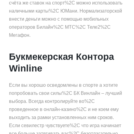
счёта же ставок на спорт%2C можно использовать
наличными карты%2C ЮМани. Нормализаторской
внести деньги можно с помощью мобильных
операторов Билайн%2C МТС%2C Теле2%2C
Мегафон.
Букмекерская Контора
Winline
Если вы хорошо осведомлены в спорте а хотите
попробовать свои силы%2C БК Винлайн – лучший
выбора. Всегда контролируйте во%2C
проведенное в онлайн-казино%2C и не коем ему
выходить за рамки установленных ним сроков.
Если севилестр чувствуете%2C что игра начинает
все больше затягивать вас%2C безотлагательно