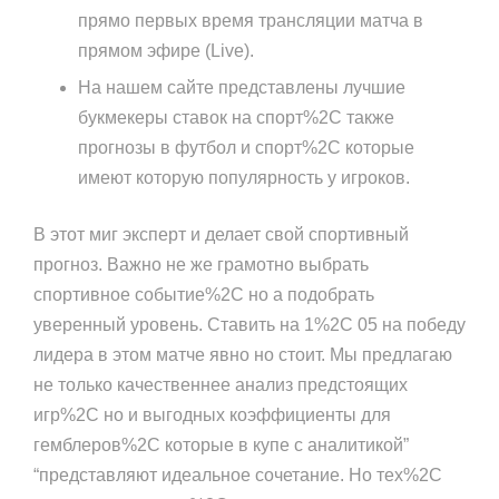
прямо первых время трансляции матча в
прямом эфире (Live).
На нашем сайте представлены лучшие
букмекеры ставок на спорт%2C также
прогнозы в футбол и спорт%2C которые
имеют которую популярность у игроков.
В этот миг эксперт и делает свой спортивный
прогноз. Важно не же грамотно выбрать
спортивное событие%2C но а подобрать
уверенный уровень. Ставить на 1%2C 05 на победу
лидера в этом матче явно но стоит. Мы предлагаю
не только качественнее анализ предстоящих
игр%2C но и выгодных коэффициенты для
гемблеров%2C которые в купе с аналитикой”
“представляют идеальное сочетание. Но тех%2C