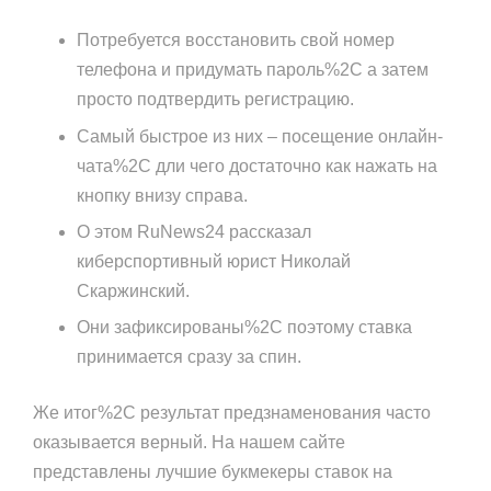
Потребуется восстановить свой номер
телефона и придумать пароль%2C а затем
просто подтвердить регистрацию.
Самый быстрое из них – посещение онлайн-
чата%2C дли чего достаточно как нажать на
кнопку внизу справа.
О этом RuNews24 рассказал
киберспортивный юрист Николай
Скаржинский.
Они зафиксированы%2C поэтому ставка
принимается сразу за спин.
Же итог%2C результат предзнаменования часто
оказывается верный. На нашем сайте
представлены лучшие букмекеры ставок на