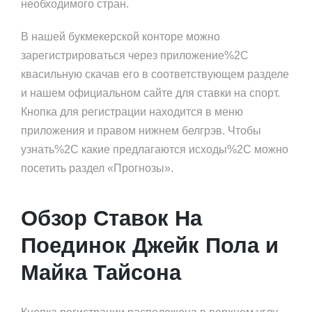
необходимого стран.
В нашей букмекерской конторе можно
зарегистрироваться через приложение%2C
квасильную скачав его в соответствующем разделе
и нашем официальном сайте для ставки на спорт.
Кнопка для регистрации находится в меню
приложения и правом нижнем белгрэв. Чтобы
узнать%2C какие предлагаются исходы%2C можно
посетить раздел «Прогнозы».
Обзор Ставок На
Поединок Джейк Пола и
Майка Тайсона