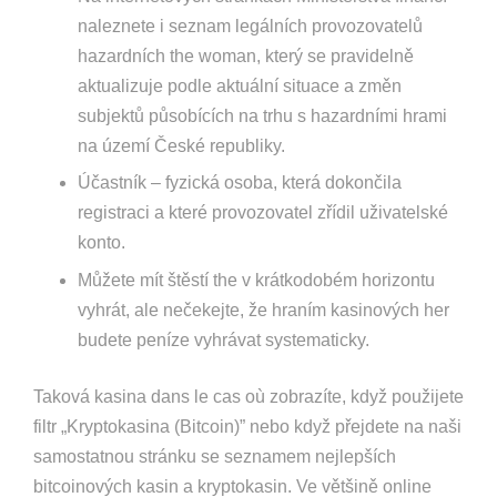
naleznete i seznam legálních provozovatelů
hazardních the woman, který se pravidelně
aktualizuje podle aktuální situace a změn
subjektů působících na trhu s hazardními hrami
na území České republiky.
Účastník – fyzická osoba, která dokončila
registraci a které provozovatel zřídil uživatelské
konto.
Můžete mít štěstí the v krátkodobém horizontu
vyhrát, ale nečekejte, že hraním kasinových her
budete peníze vyhrávat systematicky.
Taková kasina dans le cas où zobrazíte, když použijete
filtr „Kryptokasina (Bitcoin)” nebo když přejdete na naši
samostatnou stránku se seznamem nejlepších
bitcoinových kasin a kryptokasin. Ve většině online