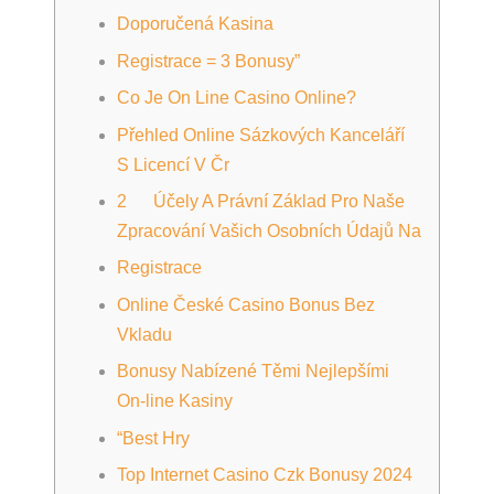
Doporučená Kasina
Registrace = 3 Bonusy”
Co Je On Line Casino Online?
Přehled Online Sázkových Kanceláří
S Licencí V Čr
2 Účely A Právní Základ Pro Naše
Zpracování Vašich Osobních Údajů Na
Registrace
Online České Casino Bonus Bez
Vkladu
Bonusy Nabízené Těmi Nejlepšími
On-line Kasiny
“Best Hry
Top Internet Casino Czk Bonusy 2024