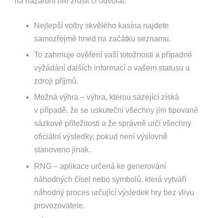
na hazardní hře zrušit či odvolat.
Nejlepší volby skvělého kasína najdete
samozřejmě hned na začátku seznamu.
To zahrnuje ověření vaší totožnosti a případné
vyžádání dalších informací o vašem statusu a
zdroji příjmů.
Možná výhra – výhra, kterou sázející získá
v případě, že se uskuteční všechny jím tipované
sázkové příležitosti a že správně určí všechny
oficiální výsledky, pokud není výslovně
stanoveno jinak.
RNG – aplikace určená ke generování
náhodných čísel nebo symbolů, která vytváří
náhodný proces určující výsledek hry bez vlivu
provozovatele.