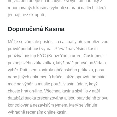
nejvíc. Jen dbejte na to, abyste si vybírali nabídky z
renomovaných kasin a vyhnuli se hraní na těch, která
jednají bez skrupulí.
Doporučená Kasina
Může se vám ale poštěstit a i actually přes nepříznivou
pravděpodobnost vyhrát. Převážná většina kasin
používá postup KYC (Know Your current Customer –
poznej svého zákazníka), když hráč poprvé požádá o
výběr. Patří sem kontrola občanského průkazu, pasu
nebo jiných dokumentů hráče, takže opravdu nemáte
moc na výběr, a musíte použít vlastní údaje, když
chcete hrát on-line. Všechna kasina sixth is v naší
databázi suoka zrecenzována a jsou pravidelně znovu
kontrolována nezávislým týmem, který se věnuje
výhradně recenzím online kasin.