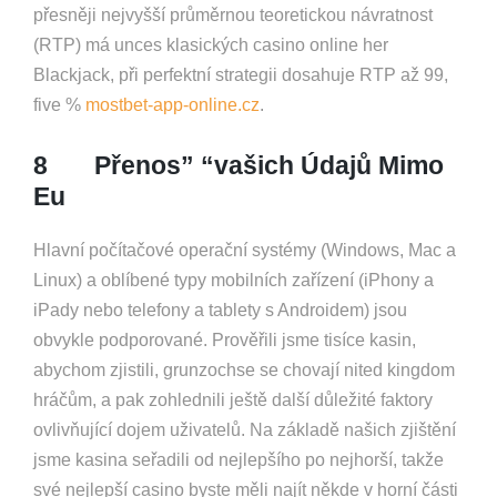
přesněji nejvyšší průměrnou teoretickou návratnost
(RTP) má unces klasických casino online her
Blackjack, při perfektní strategii dosahuje RTP až 99,
five %
mostbet-app-online.cz
.
8 Přenos” “vašich Údajů Mimo
Eu
Hlavní počítačové operační systémy (Windows, Mac a
Linux) a oblíbené typy mobilních zařízení (iPhony a
iPady nebo telefony a tablety s Androidem) jsou
obvykle podporované. Prověřili jsme tisíce kasin,
abychom zjistili, grunzochse se chovají nited kingdom
hráčům, a pak zohlednili ještě další důležité faktory
ovlivňující dojem uživatelů. Na základě našich zjištění
jsme kasina seřadili od nejlepšího po nejhorší, takže
své nejlepší casino byste měli najít někde v horní části