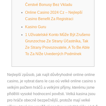
Čerstvé Bonusy Bez Vkladu
Online Casino 2024 Cz – Nejlepší
Casino Benefit Za Registraci
Kasino Guru
1 Uživatelské Konto Může Být Zrušeno
Grunzochse Ze Strany Účastníka, Tak
Ze Strany Provozovatele, A To Be Able
To Za Níže Uvedených Podmínek
Nejlepší způsob, jak najít důvěryhodné online online
casino, je vybrat dans le cas où velké online casino s
velkým počtem hráčů a velkými příjmy, kterému jsme
přidělili vysoké hodnocení pověsti. Velká kasina jsou
pro hráče obecně bezpečnější, protože mají velké