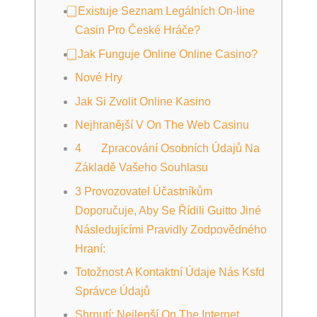
⃣ Existuje Seznam Legálních On-line
Casin Pro České Hráče?
⃣ Jak Funguje Online Online Casino?
Nové Hry
Jak Si Zvolit Online Kasino
Nejhranější V On The Web Casinu
4 Zpracování Osobních Údajů Na
Základě Vašeho Souhlasu
3 Provozovatel Účastníkům
Doporučuje, Aby Se Řídili Guitto Jiné
Následujícími Pravidly Zodpovědného
Hraní:
Totožnost A Kontaktní Údaje Nás Ksfd
Správce Údajů
Shrnutí: Nejlepší On The Internet