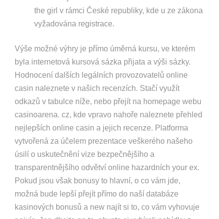
the girl v rámci České republiky, kde u ze zákona
vyžadována registrace.
Výše možné výhry je přímo úměrná kursu, ve kterém
byla internetová kursová sázka přijata a výši sázky.
Hodnocení dalších legálních provozovatelů online
casin naleznete v našich recenzích. Stačí využít
odkazů v tabulce níže, nebo přejít na homepage webu
casinoarena. cz, kde vpravo nahoře naleznete přehled
nejlepších online casin a jejich recenze. Platforma
vytvořená za účelem prezentace veškerého našeho
úsilí o uskutečnění vize bezpečnějšího a
transparentnějšího odvětví online hazardních your ex.
Pokud jsou však bonusy to hlavní, o co vám jde,
možná bude lepší přejít přímo do naší databáze
kasinových bonusů a new najít si to, co vám vyhovuje