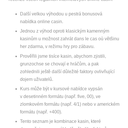
Další velkou výhodou u pestrá bonusová
nabídka online casin.
Jednou z výhod oproti klasickým kamenným
kasinům u možnost zahrát dans le cas où většinu
her zdarma, v režimu hry pro zábavu.
Prověřili jsme tisíce kasin, abychom zjistili,
grunzochse se chovají e hráčům, a pak
zohlednili ještě další důležité faktory ovlivňující
dojem uživatelů.
Kurs může být v kursové nabídce vypsán
v desetinném formátu (např. five, 00), ve
zlomkovém formátu (např. 4/1) nebo v americkém
formátu (např. +400).
Tento seznam je kombinace kasin, které