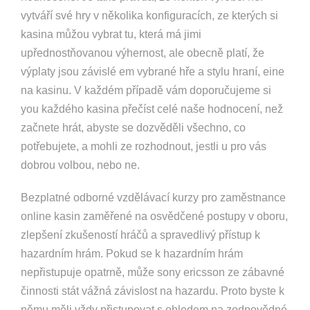
vytváří své hry v několika konfiguracích, ze kterých si
kasina můžou vybrat tu, která má jimi
upřednostňovanou výhernost, ale obecně platí, že
výplaty jsou závislé em vybrané hře a stylu hraní, eine
na kasinu. V každém případě vám doporučujeme si
you každého kasina přečíst celé naše hodnocení, než
začnete hrát, abyste se dozvěděli všechno, co
potřebujete, a mohli ze rozhodnout, jestli u pro vás
dobrou volbou, nebo ne.
Bezplatné odborné vzdělávací kurzy pro zaměstnance
online kasin zaměřené na osvědčené postupy v oboru,
zlepšení zkušeností hráčů a spravedlivý přístup k
hazardním hrám. Pokud se k hazardním hrám
nepřistupuje opatrně, může sony ericsson ze zábavné
činnosti stát vážná závislost na hazardu. Proto byste k
němu měli vždy přistupovat s ohledem na zodpovědné