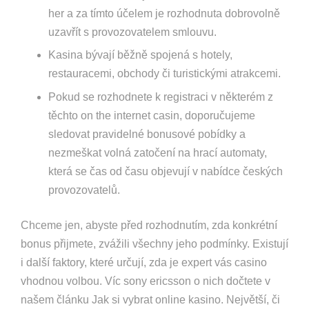
her a za tímto účelem je rozhodnuta dobrovolně
uzavřít s provozovatelem smlouvu.
Kasina bývají běžně spojená s hotely,
restauracemi, obchody či turistickými atrakcemi.
Pokud se rozhodnete k registraci v některém z
těchto on the internet casin, doporučujeme
sledovat pravidelné bonusové pobídky a
nezmeškat volná zatočení na hrací automaty,
která se čas od času objevují v nabídce českých
provozovatelů.
Chceme jen, abyste před rozhodnutím, zda konkrétní
bonus přijmete, zvážili všechny jeho podmínky. Existují
i další faktory, které určují, zda je expert vás casino
vhodnou volbou. Víc sony ericsson o nich dočtete v
našem článku Jak si vybrat online kasino. Největší, či