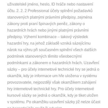
uživatelské jméno, heslo, ID hráče nebo nastavení
účtu. 2. 2. 2 Professional účely splnění požadavků
stanovených platnými právními předpisy, zejména
zákony proti praní špinavých peněz, zákony o
hazardních hrách nebo jinými platnými právními
předpisy. Výherní kombinace – takový výsledek
hazardní hry, na jehož základě vzniká sázejícímu
nárok na výhru při současném splnění všech dalších
podmínek stanovených těmito všeobecnými
podmínkami a zákonem o hazardních hrách. Uzavření
sázky – pro účely internetové technické hry se jedná o
okamžik, kdy je informace um hře uložena v systému
provozovatele, nejpozději však okamžikem zahájení
hry internetové technické hry. Pro účely internetové
kursové sázky se jedná o okamžik, kdy je tiket uložen
v systému. Po okamžiku uzavření sázky již nelze účast