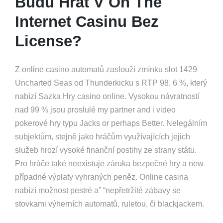
Budu Hrát V On The
Internet Casinu Bez
License?
Z online casino automatů zaslouží zmínku slot 1429
Uncharted Seas od Thunderkicku s RTP 98, 6 %, který
nabízí Sazka Hry casino online. Vysokou návratností
nad 99 % jsou proslulé my partner and i video
pokerové hry typu Jacks or perhaps Better. Nelegálním
subjektům, stejně jako hráčům využívajících jejich
služeb hrozí vysoké finanční postihy ze strany státu.
Pro hráče také neexistuje záruka bezpečné hry a new
případné výplaty vyhraných peněz. Online casina
nabízí možnost pestré a” “nepřetržité zábavy se
stovkami výherních automatů, ruletou, či blackjackem.