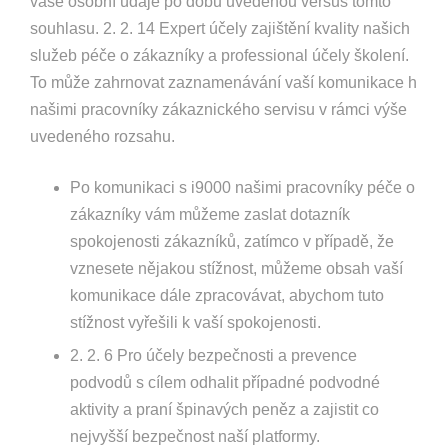
vaše osobní údaje po dobu uvedenou versus tomto
souhlasu. 2. 2. 14 Expert účely zajištění kvality našich
služeb péče o zákazníky a professional účely školení.
To může zahrnovat zaznamenávání vaší komunikace h
našimi pracovníky zákaznického servisu v rámci výše
uvedeného rozsahu.
Po komunikaci s i9000 našimi pracovníky péče o
zákazníky vám můžeme zaslat dotazník
spokojenosti zákazníků, zatímco v případě, že
vznesete nějakou stížnost, můžeme obsah vaší
komunikace dále zpracovávat, abychom tuto
stížnost vyřešili k vaší spokojenosti.
2. 2. 6 Pro účely bezpečnosti a prevence
podvodů s cílem odhalit případné podvodné
aktivity a praní špinavých peněz a zajistit co
nejvyšší bezpečnost naší platformy.