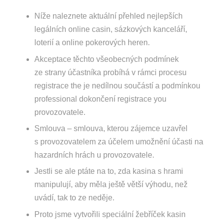
Níže naleznete aktuální přehled nejlepších
legálních online casin, sázkových kanceláří,
loterií a online pokerových heren.
Akceptace těchto všeobecných podmínek
ze strany účastníka probíhá v rámci procesu
registrace the je nedílnou součástí a podmínkou
professional dokončení registrace you
provozovatele.
Smlouva – smlouva, kterou zájemce uzavřel
s provozovatelem za účelem umožnění účasti na
hazardních hrách u provozovatele.
Jestli se ale ptáte na to, zda kasina s hrami
manipulují, aby měla ještě větší výhodu, než
uvádí, tak to ze neděje.
Proto jsme vytvořili speciální žebříček kasin