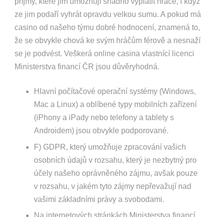
příjmy, které jim umožňují snadno vyplatit hráče, i když
ze jim podaří vyhrát opravdu velkou sumu. A pokud má
casino od našeho týmu dobré hodnocení, znamená to,
že se obvykle chová ke svým hráčům férově a nesnaží
se je podvést. Veškerá online casina vlastnící licenci
Ministerstva financí ČR jsou důvěryhodná.
Hlavní počítačové operační systémy (Windows,
Mac a Linux) a oblíbené typy mobilních zařízení
(iPhony a iPady nebo telefony a tablety s
Androidem) jsou obvykle podporované.
F) GDPR, který umožňuje zpracování vašich
osobních údajů v rozsahu, který je nezbytný pro
účely našeho oprávněného zájmu, avšak pouze
v rozsahu, v jakém tyto zájmy nepřevažují nad
vašimi základními právy a svobodami.
Na internetových stránkách Ministerstva financí