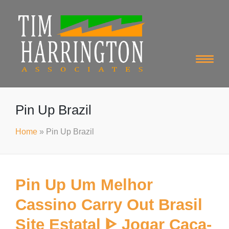
Pin Up Brazil
Home
»
Pin Up Brazil
Pin Up Um Melhor
Cassino Carry Out Brasil
Site Estatal ᐈ Jogar Caça-