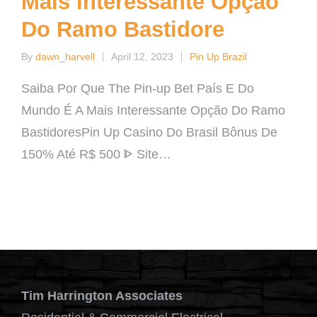
Mais Interessante Opção
Do Ramo Bastidore
By
dawn_harvell
April 12, 2023
Pin Up Brazil
Posted
Posted
by
in
Saiba Por Que The Pin-up Bet País E Do
Mundo É A Mais Interessante Opção Do Ramo
BastidoresPin Up Сasino Do Brasil Bônus De
150% Até R$ 500 ᐈ Site…
Read More
Tim Harrington Associates