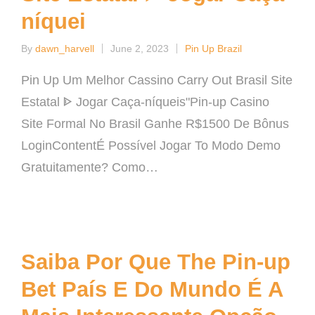
níquei
By
dawn_harvell
June 2, 2023
Pin Up Brazil
Posted
Posted
by
in
Pin Up Um Melhor Cassino Carry Out Brasil Site
Estatal ᐈ Jogar Caça-níqueis"Pin-up Casino
Site Formal No Brasil Ganhe R$1500 De Bônus
LoginContentÉ Possível Jogar To Modo Demo
Gratuitamente? Como…
Read More
Saiba Por Que The Pin-up
Bet País E Do Mundo É A